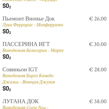
Пьемонт Вионье Док
€ 26.00
Лука Феррарис - Монферрато
ПАССЕРИНА ИГТ
€ 30.00
Винодельня Белисарио - Марке
Совиньон IGT
€ 28.00
Винодельня Борго Канедо
Джильи - Венеция Джулия
ЛУГАНА ДОК
€ 38.00
Винодельня Corte Noa -