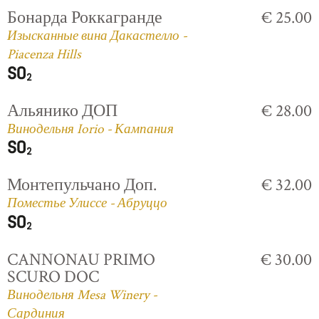
Бонарда Роккагранде
€ 25.00
Изысканные вина Дакастелло -
Piacenza Hills
Альянико ДОП
€ 28.00
Винодельня Iorio - Кампания
Монтепульчано Доп.
€ 32.00
Поместье Улиссе - Абруццо
CANNONAU PRIMO
€ 30.00
SCURO DOC
Винодельня Mesa Winery -
Сардиния