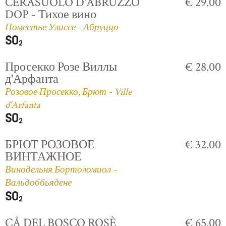
CERASUOLO D'ABRUZZO
€ 29.00
DOP - Тихое вино
Поместье Улиссе - Абруццо
Просекко Розе Виллы
€ 28.00
д'Арфанта
Розовое Просекко, Брют - Ville
d'Arfanta
БРЮТ РОЗОВОЕ
€ 32.00
ВИНТАЖНОЕ
Винодельня Бортоломиол -
Вальдоббьядене
CÅ DEL BOSCO ROSÈ
€ 65.00