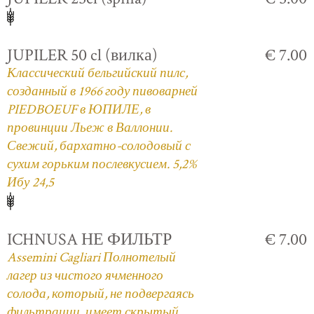
JUPILER 50 cl (вилка)
€ 7.00
Классический бельгийский пилс,
созданный в 1966 году пивоварней
PIEDBOEUF в ЮПИЛЕ, в
провинции Льеж в Валлонии.
Свежий, бархатно-солодовый с
сухим горьким послевкусием. 5,2%
Ибу 24,5
ICHNUSA НЕ ФИЛЬТР
€ 7.00
Assemini Cagliari Полнотелый
лагер из чистого ячменного
солода, который, не подвергаясь
фильтрации, имеет скрытый