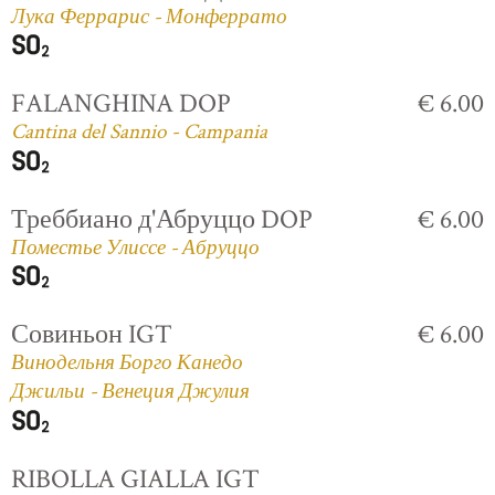
Лука Феррарис - Монферрато
FALANGHINA DOP
€ 6.00
Cantina del Sannio - Campania
Треббиано д'Абруццо DOP
€ 6.00
Поместье Улиссе - Абруццо
Совиньон IGT
€ 6.00
Винодельня Борго Канедо
Джильи - Венеция Джулия
RIBOLLA GIALLA IGT