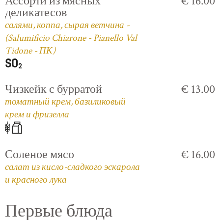
Ассорти из мясных
€ 16.00
деликатесов
салями, коппа, сырая ветчина -
(Salumificio Chiarone - Pianello Val
Tidone - ПК)
Чизкейк с бурратой
€ 13.00
томатный крем, базиликовый
крем и фризелла
Соленое мясо
€ 16.00
салат из кисло-сладкого эскарола
и красного лука
Первые блюда