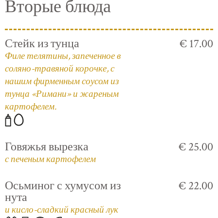
Вторые блюда
Стейк из тунца
€ 17.00
Филе телятины, запеченное в
соляно-травяной корочке, с
нашим фирменным соусом из
тунца «Римани» и жареным
картофелем.
Говяжья вырезка
€ 25.00
с печеным картофелем
Осьминог с хумусом из
€ 22.00
нута
и кисло-сладкий красный лук