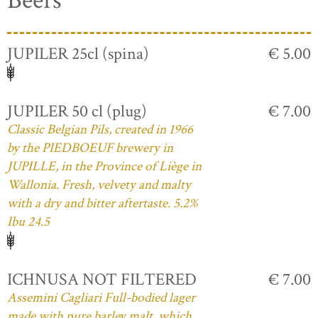
Beers
JUPILER 25cl (spina)
€ 5.00
JUPILER 50 cl (plug)
€ 7.00
Classic Belgian Pils, created in 1966
by the PIEDBOEUF brewery in
JUPILLE, in the Province of Liège in
Wallonia. Fresh, velvety and malty
with a dry and bitter aftertaste. 5.2%
Ibu 24.5
ICHNUSA NOT FILTERED
€ 7.00
Assemini Cagliari Full-bodied lager
made with pure barley malt, which,