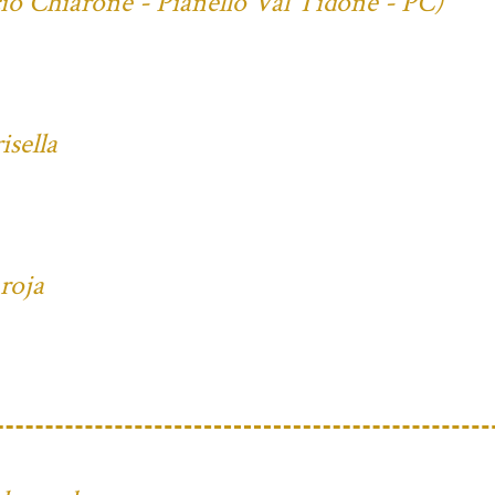
cio Chiarone - Pianello Val Tidone - PC)
isella
 roja