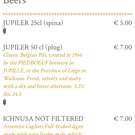
Beers
JUPILER 25cl (spina)
€ 5.00
JUPILER 50 cl (plug)
€ 7.00
Classic Belgian Pils, created in 1966
by the PIEDBOEUF brewery in
JUPILLE, in the Province of Liège in
Wallonia. Fresh, velvety and malty
with a dry and bitter aftertaste. 5.2%
Ibu 24.5
ICHNUSA NOT FILTERED
€ 7.00
Assemini Cagliari Full-bodied lager
made with pure barley malt, which,