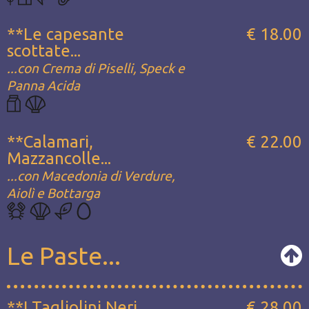
**Le capesante
€ 18.00
scottate...
...con Crema di Piselli, Speck e
Panna Acida
**Calamari,
€ 22.00
Mazzancolle...
...con Macedonia di Verdure,
Aiolì e Bottarga
Le Paste...
**I Tagliolini Neri...
€ 28.00