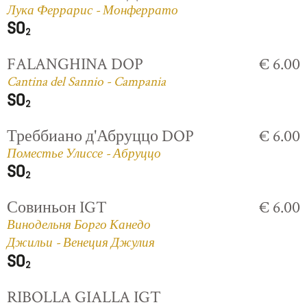
Лука Феррарис - Монферрато
FALANGHINA DOP
€ 6.00
Cantina del Sannio - Campania
Треббиано д'Абруццо DOP
€ 6.00
Поместье Улиссе - Абруццо
Совиньон IGT
€ 6.00
Винодельня Борго Канедо
Джильи - Венеция Джулия
RIBOLLA GIALLA IGT