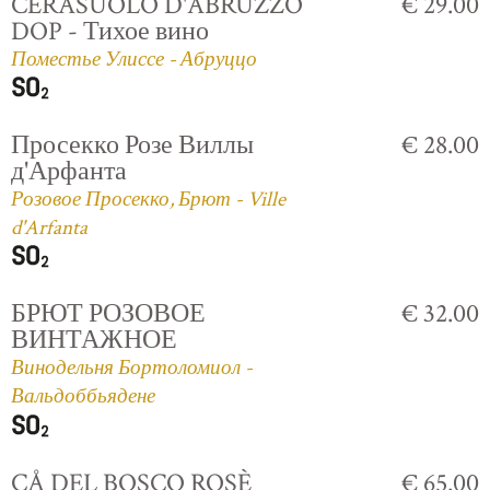
CERASUOLO D'ABRUZZO
€ 29.00
DOP - Тихое вино
Поместье Улиссе - Абруццо
Просекко Розе Виллы
€ 28.00
д'Арфанта
Розовое Просекко, Брют - Ville
d'Arfanta
БРЮТ РОЗОВОЕ
€ 32.00
ВИНТАЖНОЕ
Винодельня Бортоломиол -
Вальдоббьядене
CÅ DEL BOSCO ROSÈ
€ 65.00