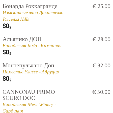
Бонарда Роккагранде
€ 25.00
Изысканные вина Дакастелло -
Piacenza Hills
Альянико ДОП
€ 28.00
Винодельня Iorio - Кампания
Монтепульчано Доп.
€ 32.00
Поместье Улиссе - Абруццо
CANNONAU PRIMO
€ 30.00
SCURO DOC
Винодельня Mesa Winery -
Сардиния