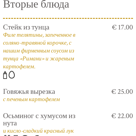
Вторые блюда
Стейк из тунца
€ 17.00
Филе телятины, запеченное в
соляно-травяной корочке, с
нашим фирменным соусом из
тунца «Римани» и жареным
картофелем.
Говяжья вырезка
€ 25.00
с печеным картофелем
Осьминог с хумусом из
€ 22.00
нута
и кисло-сладкий красный лук