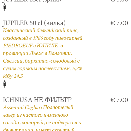
JUPILER 50 cl (вилка)
€ 7.00
Классический бельгийский пилс,
созданный в 1966 году пивоварней
PIEDBOEUF в ЮПИЛЕ, в
провинции Льеж в Валлонии.
Свежий, бархатно-солодовый с
сухим горьким послевкусием. 5,2%
Ибу 24,5
ICHNUSA НЕ ФИЛЬТР
€ 7.00
Assemini Cagliari Полнотелый
лагер из чистого ячменного
солода, который, не подвергаясь
фильтрации, имеет скрытый