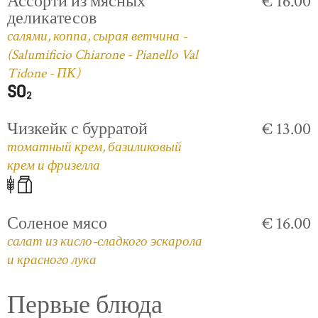
Ассорти из мясных
€ 16.00
деликатесов
салями, коппа, сырая ветчина -
(Salumificio Chiarone - Pianello Val
Tidone - ПК)
Чизкейк с бурратой
€ 13.00
томатный крем, базиликовый
крем и фризелла
Соленое мясо
€ 16.00
салат из кисло-сладкого эскарола
и красного лука
Первые блюда