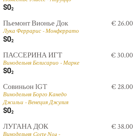
Пьемонт Вионье Док
€ 26.00
Лука Феррарис - Монферрато
ПАССЕРИНА ИГТ
€ 30.00
Винодельня Белисарио - Марке
Совиньон IGT
€ 28.00
Винодельня Борго Канедо
Джильи - Венеция Джулия
ЛУГАНА ДОК
€ 38.00
Винодельня Corte Noa -