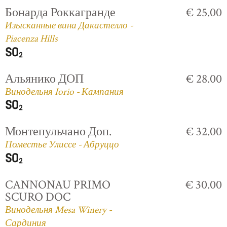
Бонарда Роккагранде
€ 25.00
Изысканные вина Дакастелло -
Piacenza Hills
Альянико ДОП
€ 28.00
Винодельня Iorio - Кампания
Монтепульчано Доп.
€ 32.00
Поместье Улиссе - Абруццо
CANNONAU PRIMO
€ 30.00
SCURO DOC
Винодельня Mesa Winery -
Сардиния