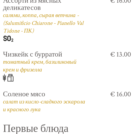
Ассорти из мясных
€ 16.00
деликатесов
салями, коппа, сырая ветчина -
(Salumificio Chiarone - Pianello Val
Tidone - ПК)
Чизкейк с бурратой
€ 13.00
томатный крем, базиликовый
крем и фризелла
Соленое мясо
€ 16.00
салат из кисло-сладкого эскарола
и красного лука
Первые блюда