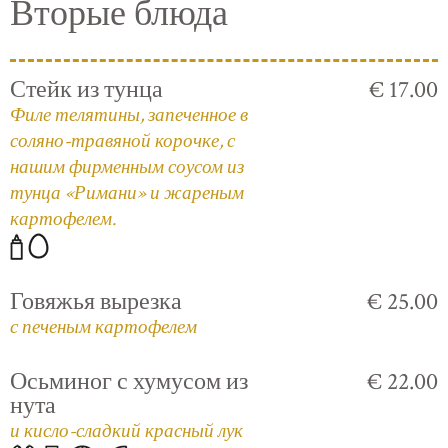
Вторые блюда
Стейк из тунца
€ 17.00
Филе телятины, запеченное в
соляно-травяной корочке, с
нашим фирменным соусом из
тунца «Римани» и жареным
картофелем.
Говяжья вырезка
€ 25.00
с печеным картофелем
Осьминог с хумусом из
€ 22.00
нута
и кисло-сладкий красный лук