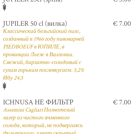
JUPILER 50 cl (вилка)
€ 7.00
Классический бельгийский пилс,
созданный в 1966 году пивоварней
PIEDBOEUF в ЮПИЛЕ, в
провинции Льеж в Валлонии.
Свежий, бархатно-солодовый с
сухим горьким послевкусием. 5,2%
Ибу 24,5
ICHNUSA НЕ ФИЛЬТР
€ 7.00
Assemini Cagliari Полнотелый
лагер из чистого ячменного
солода, который, не подвергаясь
фильтрации, имеет скрытый