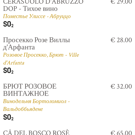
CERASUOLO D'ABRUZZO
€ 29.00
DOP - Тихое вино
Поместье Улиссе - Абруццо
Просекко Розе Виллы
€ 28.00
д'Арфанта
Розовое Просекко, Брют - Ville
d'Arfanta
БРЮТ РОЗОВОЕ
€ 32.00
ВИНТАЖНОЕ
Винодельня Бортоломиол -
Вальдоббьядене
CÅ DEL BOSCO ROSÈ
€ 65.00