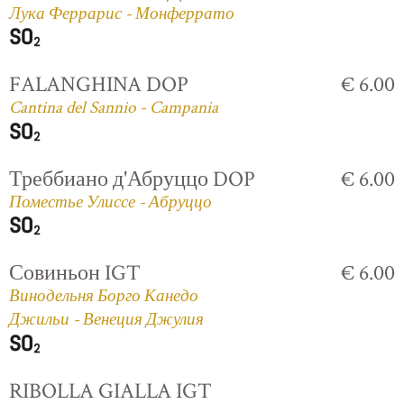
Лука Феррарис - Монферрато
FALANGHINA DOP
€ 6.00
Cantina del Sannio - Campania
Треббиано д'Абруццо DOP
€ 6.00
Поместье Улиссе - Абруццо
Совиньон IGT
€ 6.00
Винодельня Борго Канедо
Джильи - Венеция Джулия
RIBOLLA GIALLA IGT