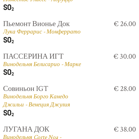
Пьемонт Вионье Док
€ 26.00
Лука Феррарис - Монферрато
ПАССЕРИНА ИГТ
€ 30.00
Винодельня Белисарио - Марке
Совиньон IGT
€ 28.00
Винодельня Борго Канедо
Джильи - Венеция Джулия
ЛУГАНА ДОК
€ 38.00
Винодельня Corte Noa -