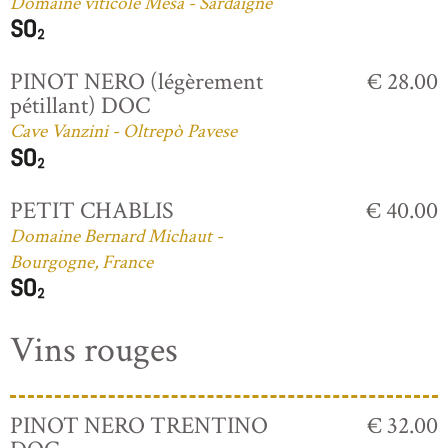
Domaine viticole Mesa - Sardaigne
PINOT NERO (légèrement
€ 28.00
pétillant) DOC
Cave Vanzini - Oltrepò Pavese
PETIT CHABLIS
€ 40.00
Domaine Bernard Michaut -
Bourgogne, France
Vins rouges
PINOT NERO TRENTINO
€ 32.00