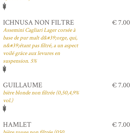
ICHNUSA NON FILTRE
€ 7.00
Assemini Cagliari Lager corsée à
base de pur malt d&#39;orge, qui,
n&#39;étant pas filtré, a un aspect
voilé grâce aux levures en
suspension. 5%
GUILLAUME
€ 7.00
bière blonde non filtrée (0,50,4,9%
vol.)
HAMLET
€ 7.00
bière rouge non filtrée (050