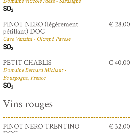
Domaine viticole Mesa - Sardaigne
PINOT NERO (légèrement
€ 28.00
pétillant) DOC
Cave Vanzini - Oltrepò Pavese
PETIT CHABLIS
€ 40.00
Domaine Bernard Michaut -
Bourgogne, France
Vins rouges
PINOT NERO TRENTINO
€ 32.00