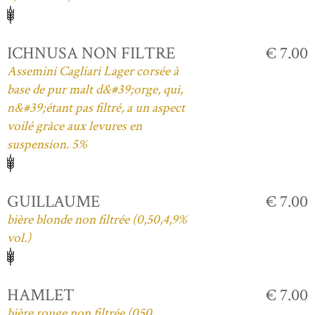
ICHNUSA NON FILTRE
€ 7.00
Assemini Cagliari Lager corsée à
base de pur malt d&#39;orge, qui,
n&#39;étant pas filtré, a un aspect
voilé grâce aux levures en
suspension. 5%
GUILLAUME
€ 7.00
bière blonde non filtrée (0,50,4,9%
vol.)
HAMLET
€ 7.00
bière rouge non filtrée (050