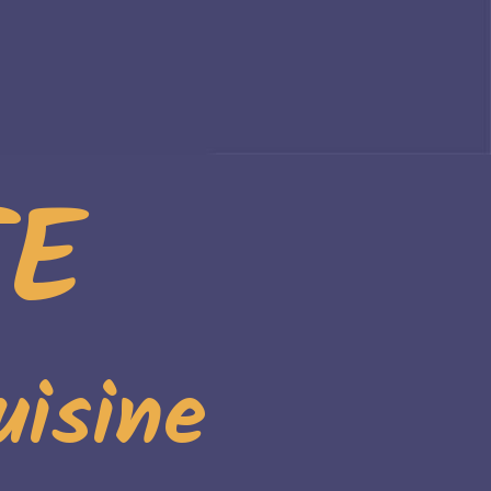
TE
uisine