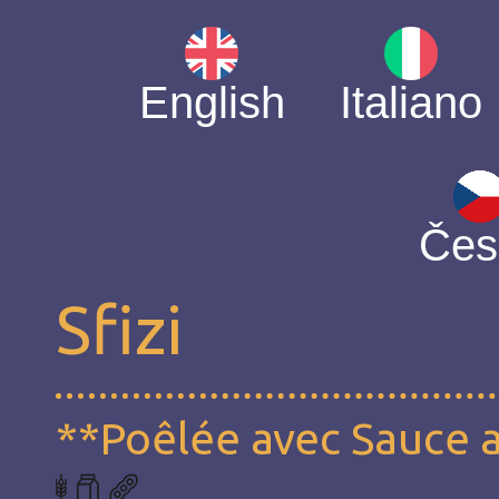
English
Italiano
Čes
Sfizi
**Poêlée avec Sauce 