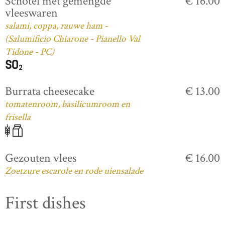
Schotel met gemengde
€ 16.00
vleeswaren
salami, coppa, rauwe ham -
(Salumificio Chiarone - Pianello Val
Tidone - PC)
Burrata cheesecake
€ 13.00
tomatenroom, basilicumroom en
frisella
Gezouten vlees
€ 16.00
Zoetzure escarole en rode uiensalade
First dishes