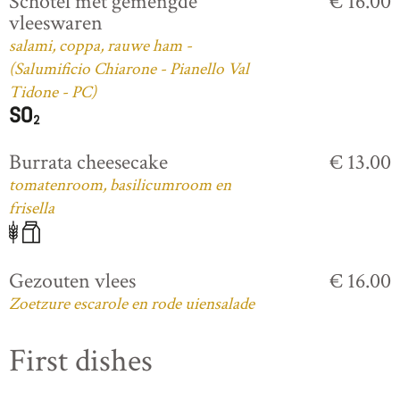
Schotel met gemengde
€ 16.00
vleeswaren
salami, coppa, rauwe ham -
(Salumificio Chiarone - Pianello Val
Tidone - PC)
Burrata cheesecake
€ 13.00
tomatenroom, basilicumroom en
frisella
Gezouten vlees
€ 16.00
Zoetzure escarole en rode uiensalade
First dishes