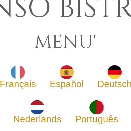
NSO BIST
MENU'
Français
Español
Deutsc
Nederlands
Português