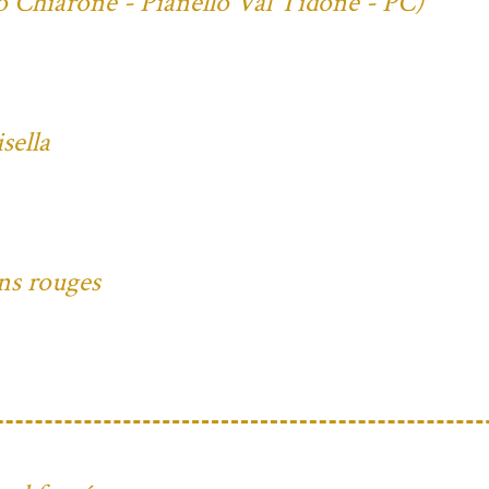
io Chiarone - Pianello Val Tidone - PC)
sella
ons rouges