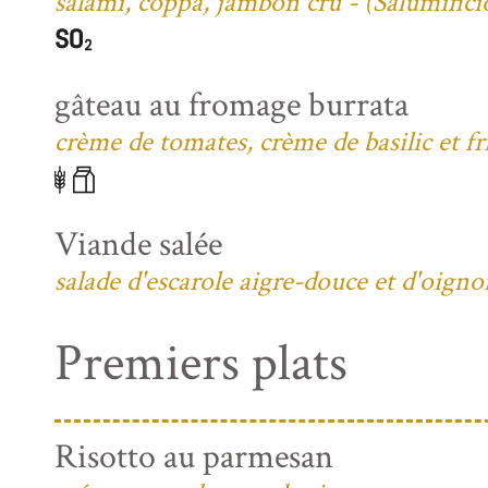
salami, coppa, jambon cru - (Salumific
gâteau au fromage burrata
crème de tomates, crème de basilic et fri
Viande salée
salade d'escarole aigre-douce et d'oign
Premiers plats
Risotto au parmesan