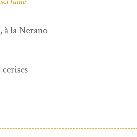
 sel fumé
s, à la Nerano
 cerises