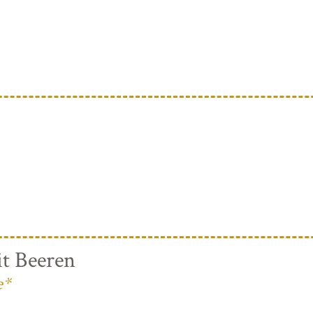
t Beeren
e*