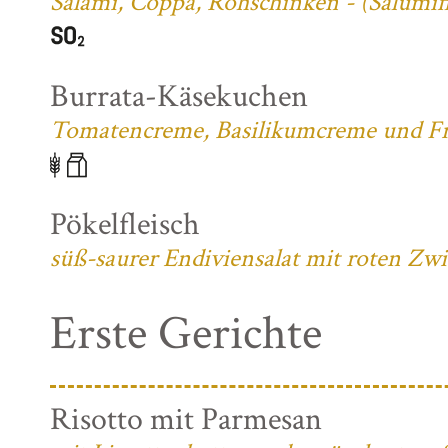
Salami, Coppa, Rohschinken - (Salumifi
Burrata-Käsekuchen
Tomatencreme, Basilikumcreme und Fri
Pökelfleisch
süß-saurer Endiviensalat mit roten Zw
Erste Gerichte
Risotto mit Parmesan