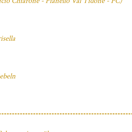
cio Chiarone - Pianello Val Tidone - PC)
sella
iebeln