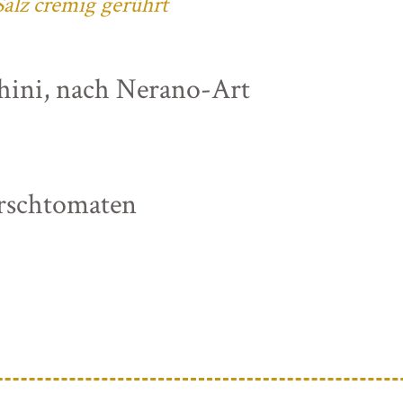
alz cremig gerührt
chini, nach Nerano-Art
irschtomaten