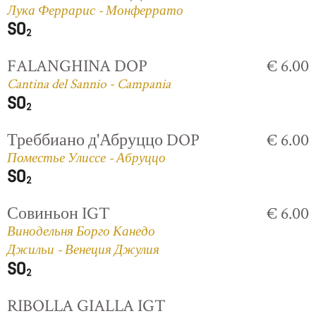
Лука Феррарис - Монферрато
FALANGHINA DOP
€ 6.00
Cantina del Sannio - Campania
Треббиано д'Абруццо DOP
€ 6.00
Поместье Улиссе - Абруццо
Совиньон IGT
€ 6.00
Винодельня Борго Канедо
Джильи - Венеция Джулия
RIBOLLA GIALLA IGT