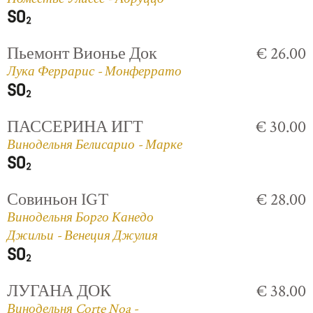
Пьемонт Вионье Док
€ 26.00
Лука Феррарис - Монферрато
ПАССЕРИНА ИГТ
€ 30.00
Винодельня Белисарио - Марке
Совиньон IGT
€ 28.00
Винодельня Борго Канедо
Джильи - Венеция Джулия
ЛУГАНА ДОК
€ 38.00
Винодельня Corte Noa -