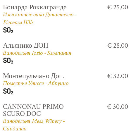
Бонарда Роккагранде
€ 25.00
Изысканные вина Дакастелло -
Piacenza Hills
Альянико ДОП
€ 28.00
Винодельня Iorio - Кампания
Монтепульчано Доп.
€ 32.00
Поместье Улиссе - Абруццо
CANNONAU PRIMO
€ 30.00
SCURO DOC
Винодельня Mesa Winery -
Сардиния