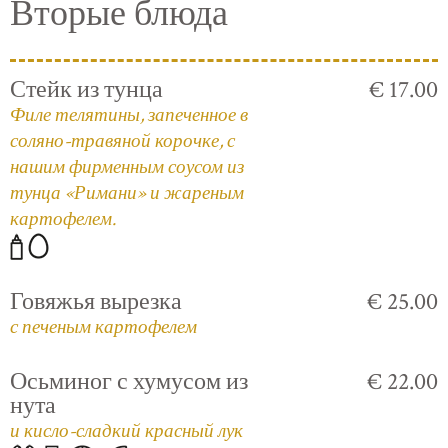
Вторые блюда
Стейк из тунца
€ 17.00
Филе телятины, запеченное в
соляно-травяной корочке, с
нашим фирменным соусом из
тунца «Римани» и жареным
картофелем.
Говяжья вырезка
€ 25.00
с печеным картофелем
Осьминог с хумусом из
€ 22.00
нута
и кисло-сладкий красный лук