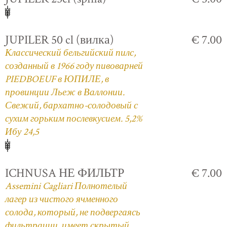
JUPILER 50 cl (вилка)
€ 7.00
Классический бельгийский пилс,
созданный в 1966 году пивоварней
PIEDBOEUF в ЮПИЛЕ, в
провинции Льеж в Валлонии.
Свежий, бархатно-солодовый с
сухим горьким послевкусием. 5,2%
Ибу 24,5
ICHNUSA НЕ ФИЛЬТР
€ 7.00
Assemini Cagliari Полнотелый
лагер из чистого ячменного
солода, который, не подвергаясь
фильтрации, имеет скрытый