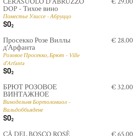
CERASUOLO D'ABRUZZO
€ 29.00
DOP - Тихое вино
Поместье Улиссе - Абруццо
Просекко Розе Виллы
€ 28.00
д'Арфанта
Розовое Просекко, Брют - Ville
d'Arfanta
БРЮТ РОЗОВОЕ
€ 32.00
ВИНТАЖНОЕ
Винодельня Бортоломиол -
Вальдоббьядене
CÅ DEL BOSCO ROSÈ
€ 65.00