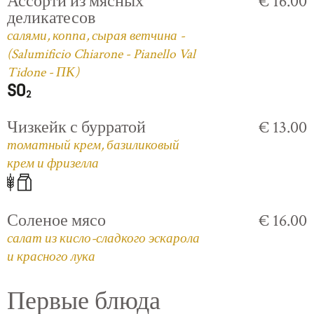
Ассорти из мясных
€ 16.00
деликатесов
салями, коппа, сырая ветчина -
(Salumificio Chiarone - Pianello Val
Tidone - ПК)
Чизкейк с бурратой
€ 13.00
томатный крем, базиликовый
крем и фризелла
Соленое мясо
€ 16.00
салат из кисло-сладкого эскарола
и красного лука
Первые блюда