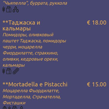
"Чьяпелла", буррата, руккола
**Таджаска и
€ 18.00
кальмары
Помидоры, оливковый
паштет Таджаска, помидоры
черри, моцарелла
Фиордилатте, страккино,
оливки, кедровые орехи,
кальмары
**Mortadella e Pistacchi
€ 15.00
Моцарелла Фьордилатте,
Мортаделла, Страчателла,
Фисташки