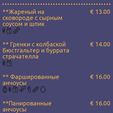
**Жареный на
€ 13.00
сковороде с сырным
соусом и шпик
** Гренки с колбаской
€ 14.00
Бюстгальтер и буррата
страчателла
** Фаршированные
€ 16.00
анчоусы
**Панированные
€ 16.00
анчоусы