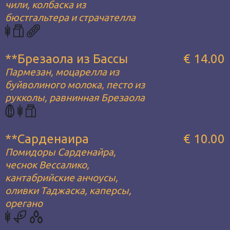
чили, колбаска из
бюстгальтера и страчателла
**Брезаола из Бассы
€ 14.00
Пармезан, моцарелла из
буйволиного молока, песто из
рукколы, равнинная Брезаола
**Сарденаира
€ 10.00
Помидоры Сарденайра,
чеснок Вессалико,
кантабрийские анчоусы,
оливки Таджаска, каперсы,
орегано