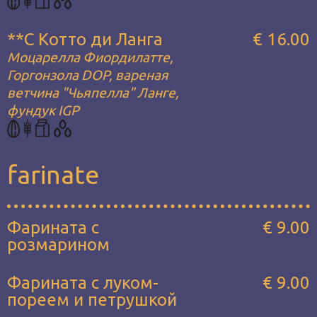
**С Котто ди Ланга
€ 16.00
Моцарелла Фиордилатте,
Горгонзола DOP, вареная
ветчина "Чьяпелла" Ланге,
фундук IGP
farinate
Фарината с
€ 9.00
розмарином
Фарината с луком-
€ 9.00
пореем и петрушкой