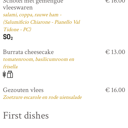
Schotel met gemengde
€ 16.00
vleeswaren
salami, coppa, rauwe ham -
(Salumificio Chiarone - Pianello Val
Tidone - PC)
Burrata cheesecake
€ 13.00
tomatenroom, basilicumroom en
frisella
Gezouten vlees
€ 16.00
Zoetzure escarole en rode uiensalade
First dishes