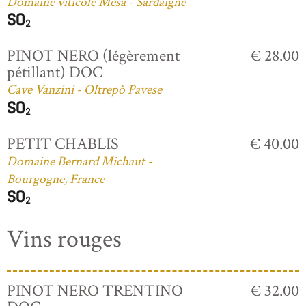
Domaine viticole Mesa - Sardaigne
PINOT NERO (légèrement
€ 28.00
pétillant) DOC
Cave Vanzini - Oltrepò Pavese
PETIT CHABLIS
€ 40.00
Domaine Bernard Michaut -
Bourgogne, France
Vins rouges
PINOT NERO TRENTINO
€ 32.00