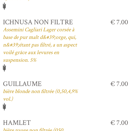
ICHNUSA NON FILTRE
€ 7.00
Assemini Cagliari Lager corsée à
base de pur malt d&#39;orge, qui,
n&#39;étant pas filtré, a un aspect
voilé grâce aux levures en
suspension. 5%
GUILLAUME
€ 7.00
bière blonde non filtrée (0,50,4,9%
vol.)
HAMLET
€ 7.00
bière rouge non filtrée (050