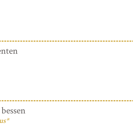
enten
 bessen
us*