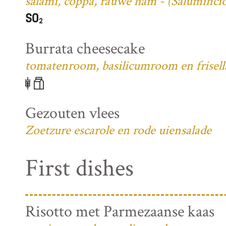
salami, coppa, rauwe ham - (Salumifici
Burrata cheesecake
tomatenroom, basilicumroom en frisell
Gezouten vlees
Zoetzure escarole en rode uiensalade
First dishes
Risotto met Parmezaanse kaas