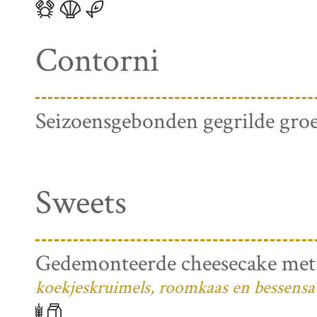
Contorni
Seizoensgebonden gegrilde gro
Sweets
Gedemonteerde cheesecake met
koekjeskruimels, roomkaas en bessensa