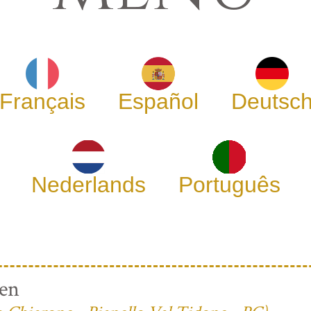
Français
Español
Deutsc
Nederlands
Português
ren