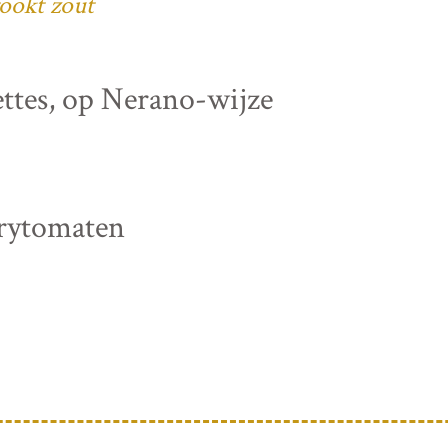
ookt zout
ettes, op Nerano-wijze
rrytomaten