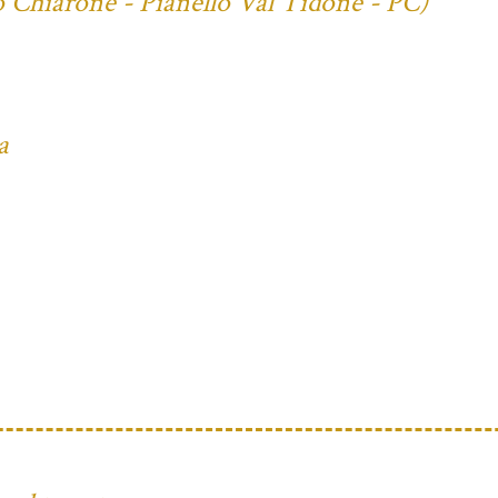
o Chiarone - Pianello Val Tidone - PC)
a