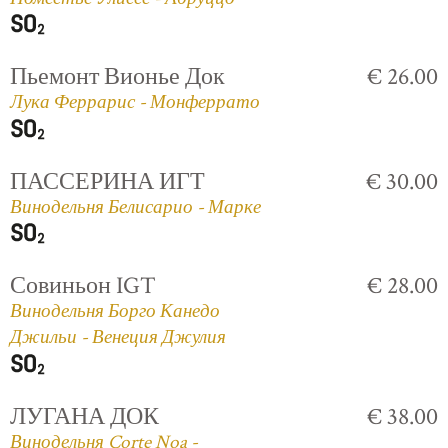
Пьемонт Вионье Док
€ 26.00
Лука Феррарис - Монферрато
ПАССЕРИНА ИГТ
€ 30.00
Винодельня Белисарио - Марке
Совиньон IGT
€ 28.00
Винодельня Борго Канедо
Джильи - Венеция Джулия
ЛУГАНА ДОК
€ 38.00
Винодельня Corte Noa -