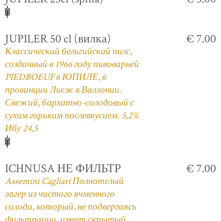
JUPILER 50 cl (вилка)
€ 7.00
Классический бельгийский пилс,
созданный в 1966 году пивоварней
PIEDBOEUF в ЮПИЛЕ, в
провинции Льеж в Валлонии.
Свежий, бархатно-солодовый с
сухим горьким послевкусием. 5,2%
Ибу 24,5
ICHNUSA НЕ ФИЛЬТР
€ 7.00
Assemini Cagliari Полнотелый
лагер из чистого ячменного
солода, который, не подвергаясь
фильтрации, имеет скрытый