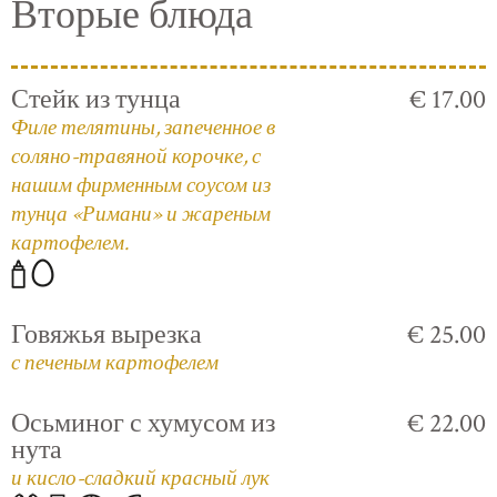
Вторые блюда
Стейк из тунца
€ 17.00
Филе телятины, запеченное в
соляно-травяной корочке, с
нашим фирменным соусом из
тунца «Римани» и жареным
картофелем.
Говяжья вырезка
€ 25.00
с печеным картофелем
Осьминог с хумусом из
€ 22.00
нута
и кисло-сладкий красный лук