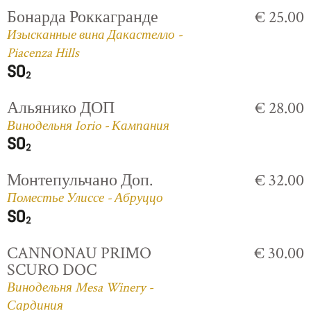
Бонарда Роккагранде
€ 25.00
Изысканные вина Дакастелло -
Piacenza Hills
Альянико ДОП
€ 28.00
Винодельня Iorio - Кампания
Монтепульчано Доп.
€ 32.00
Поместье Улиссе - Абруццо
CANNONAU PRIMO
€ 30.00
SCURO DOC
Винодельня Mesa Winery -
Сардиния