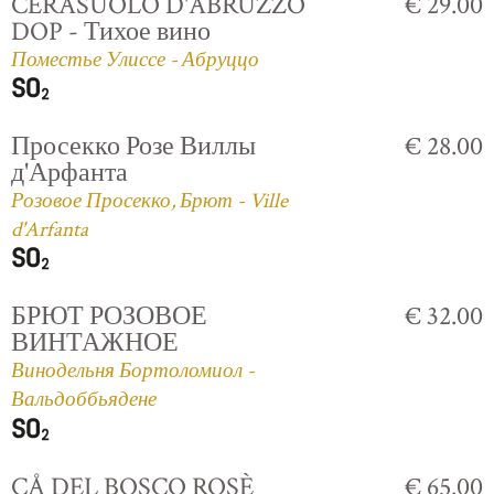
CERASUOLO D'ABRUZZO
€ 29.00
DOP - Тихое вино
Поместье Улиссе - Абруццо
Просекко Розе Виллы
€ 28.00
д'Арфанта
Розовое Просекко, Брют - Ville
d'Arfanta
БРЮТ РОЗОВОЕ
€ 32.00
ВИНТАЖНОЕ
Винодельня Бортоломиол -
Вальдоббьядене
CÅ DEL BOSCO ROSÈ
€ 65.00