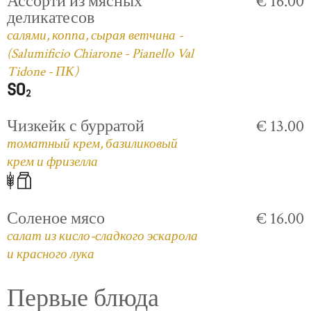
Ассорти из мясных
€ 16.00
деликатесов
салями, коппа, сырая ветчина -
(Salumificio Chiarone - Pianello Val
Tidone - ПК)
Чизкейк с бурратой
€ 13.00
томатный крем, базиликовый
крем и фризелла
Соленое мясо
€ 16.00
салат из кисло-сладкого эскарола
и красного лука
Первые блюда