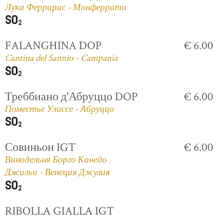
Лука Феррарис - Монферрато
FALANGHINA DOP
€ 6.00
Cantina del Sannio - Campania
Треббиано д'Абруццо DOP
€ 6.00
Поместье Улиссе - Абруццо
Совиньон IGT
€ 6.00
Винодельня Борго Канедо
Джильи - Венеция Джулия
RIBOLLA GIALLA IGT