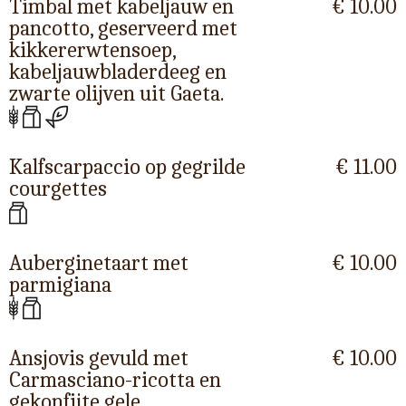
Timbal met kabeljauw en
€ 10.00
pancotto, geserveerd met
kikkererwtensoep,
kabeljauwbladerdeeg en
zwarte olijven uit Gaeta.
Kalfscarpaccio op gegrilde
€ 11.00
courgettes
Auberginetaart met
€ 10.00
parmigiana
Ansjovis gevuld met
€ 10.00
Carmasciano-ricotta en
gekonfijte gele