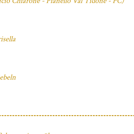
cio Chiarone - Pianello Val Tidone - PC)
sella
iebeln