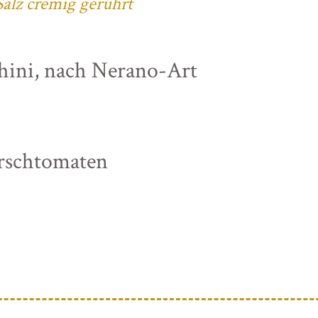
alz cremig gerührt
chini, nach Nerano-Art
irschtomaten