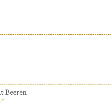
t Beeren
e*