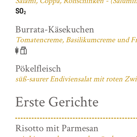
Salami, Coppa, Rohschinken - (Salumifi
Burrata-Käsekuchen
Tomatencreme, Basilikumcreme und Fri
Pökelfleisch
süß-saurer Endiviensalat mit roten Zw
Erste Gerichte
Risotto mit Parmesan