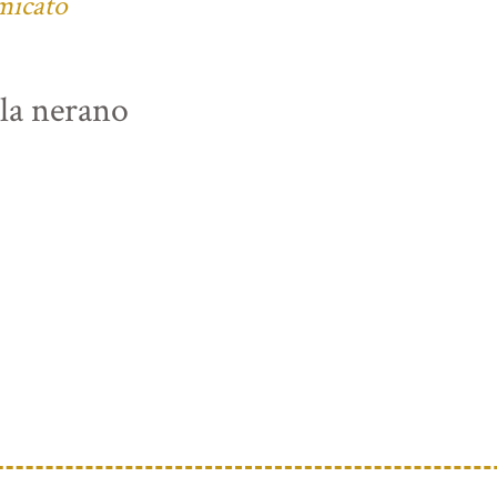
micato
lla nerano