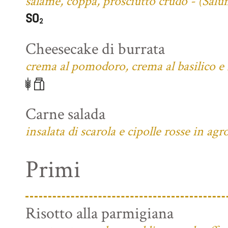
salame, coppa, prosciutto crudo - (Salu
Cheesecake di burrata
crema al pomodoro, crema al basilico e f
Carne salada
insalata di scarola e cipolle rosse in agr
Primi
Risotto alla parmigiana