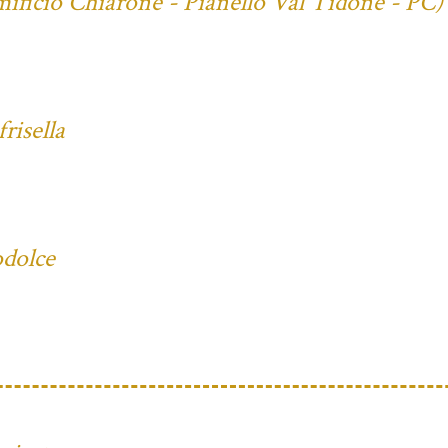
mificio Chiarone - Pianello Val Tidone - PC)
risella
odolce