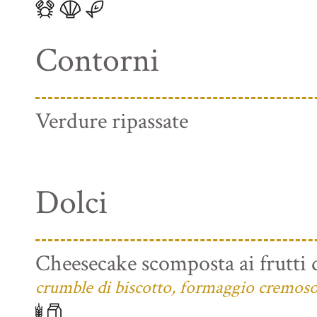
Contorni
Verdure ripassate
Dolci
Cheesecake scomposta ai frutti 
crumble di biscotto, formaggio cremoso e