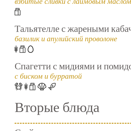
взбитые сливки с лаймовым маслом
Тальятелле с жареными каба
базилик и апулийский проволоне
Спагетти с мидиями и помид
с биском и бурратой
Вторые блюда