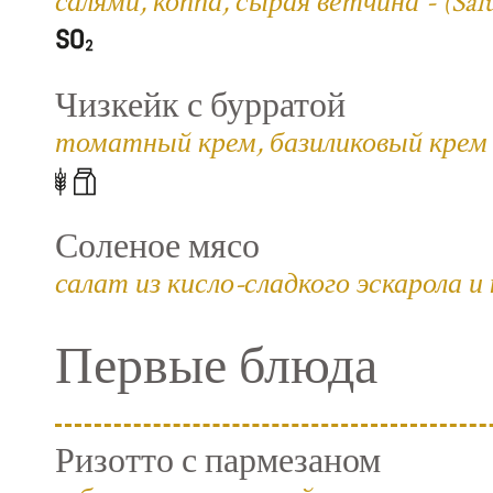
салями, коппа, сырая ветчина - (Salum
Чизкейк с бурратой
томатный крем, базиликовый крем 
Соленое мясо
салат из кисло-сладкого эскарола и
Первые блюда
Ризотто с пармезаном