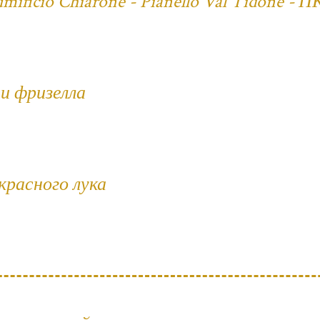
ificio Chiarone - Pianello Val Tidone - П
и фризелла
 красного лука