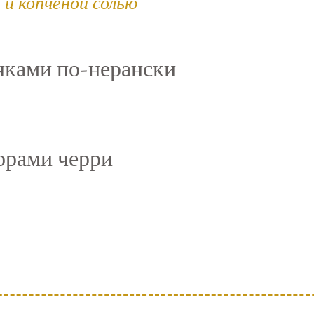
 и копченой солью
чками по-нерански
орами черри