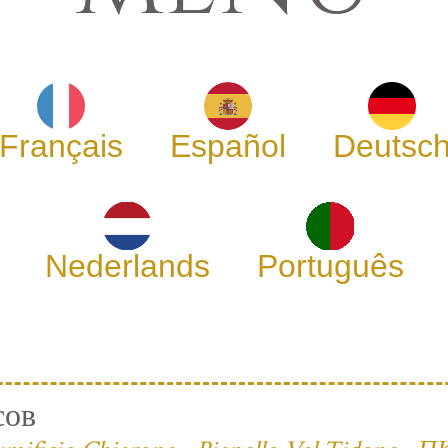
Français
Español
Deutsc
Nederlands
Português
сов