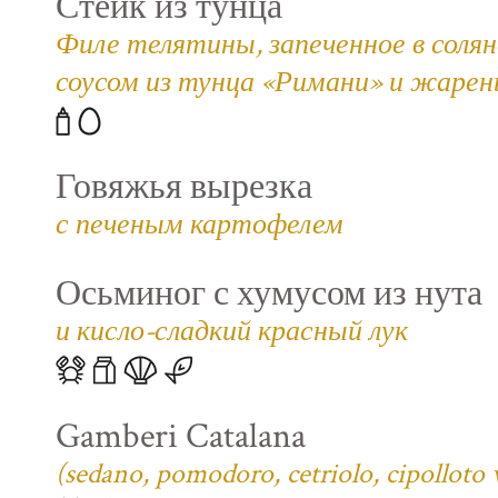
Стейк из тунца
Филе телятины, запеченное в соля
соусом из тунца «Римани» и жаре
Говяжья вырезка
с печеным картофелем
Осьминог с хумусом из нута
и кисло-сладкий красный лук
Gamberi Catalana
(sedano, pomodoro, cetriolo, cipolloto 