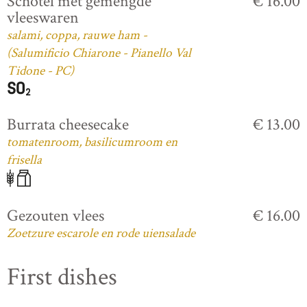
Schotel met gemengde
€ 16.00
vleeswaren
salami, coppa, rauwe ham -
(Salumificio Chiarone - Pianello Val
Tidone - PC)
Burrata cheesecake
€ 13.00
tomatenroom, basilicumroom en
frisella
Gezouten vlees
€ 16.00
Zoetzure escarole en rode uiensalade
First dishes