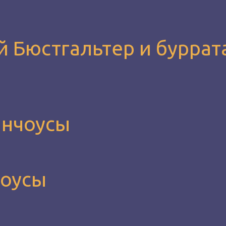
ой Бюстгальтер и буррат
анчоусы
чоусы