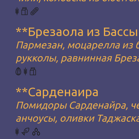
**Брезаола из Бассы
Пармезан, моцарелла из 
рукколы, равнинная Брез
**Сарденаира
Помидоры Сарденайра, че
анчоусы, оливки Таджаска