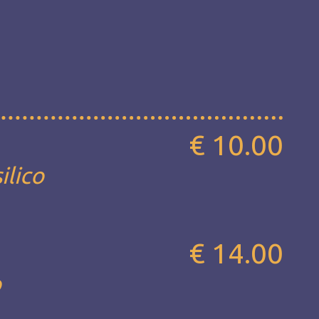
€ 10.00
ilico
€ 14.00
о