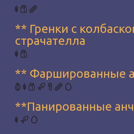
** Гренки с колбаск
страчателла
** Фаршированные 
**Панированные ан