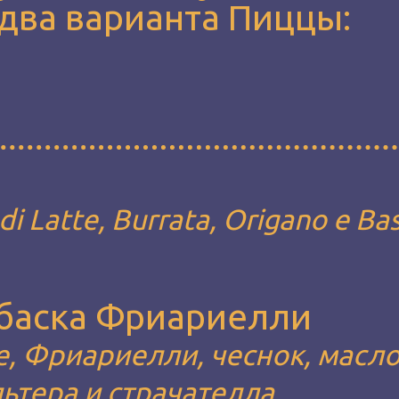
два варианта Пиццы:
i Latte, Burrata, Origano e Bas
лбаска Фриариелли
, Фриариелли, чеснок, масл
льтера и страчателла