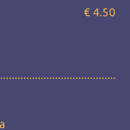
€ 4.50
е
а