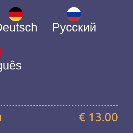
Deutsch
Русский
guês
и
€ 13.00