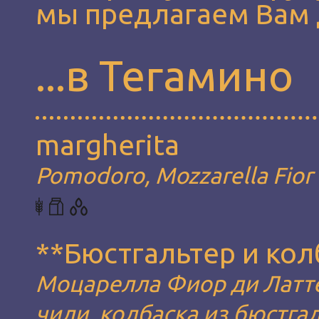
мы предлагаем Вам 
...в Тегамино
margherita
Pomodoro, Mozzarella Fior d
**Бюстгальтер и ко
Моцарелла Фиор ди Латте
чили, колбаска из бюстга