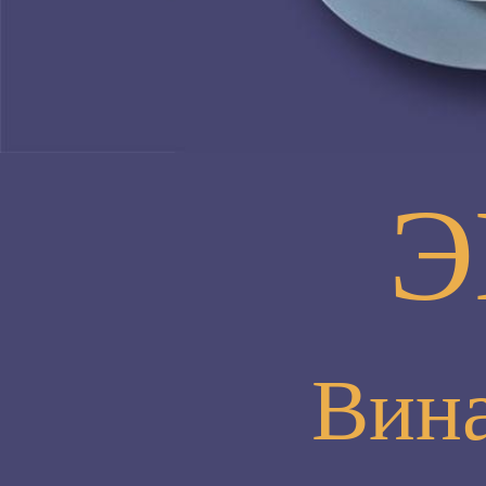
Э
Вина