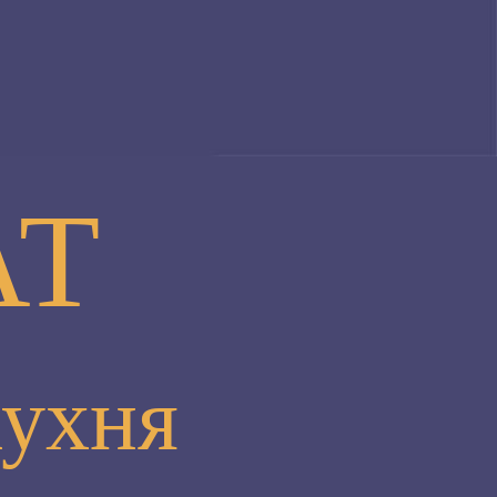
АТ
кухня