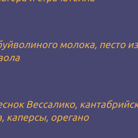
буйволиного молока, песто и
аола
снок Вессалико, кантабрийс
, каперсы, орегано