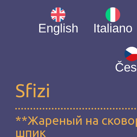
English
Italiano
Čes
Sfizi
**Жареный на сково
шпик