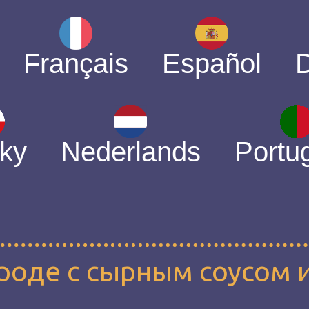
Français
Español
ky
Nederlands
Portu
роде с сырным соусом 