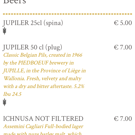
Beers
JUPILER 25cl (spina)
€ 5.00
JUPILER 50 cl (plug)
€ 7.00
Classic Belgian Pils, created in 1966
by the PIEDBOEUF brewery in
JUPILLE, in the Province of Liège in
Wallonia. Fresh, velvety and malty
with a dry and bitter aftertaste. 5.2%
Ibu 24.5
ICHNUSA NOT FILTERED
€ 7.00
Assemini Cagliari Full-bodied lager
made with pure barley malt, which,