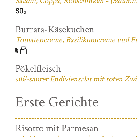
Salami, Coppa, Rohschinken - (Salumifi
Burrata-Käsekuchen
Tomatencreme, Basilikumcreme und Fri
Pökelfleisch
süß-saurer Endiviensalat mit roten Zw
Erste Gerichte
Risotto mit Parmesan