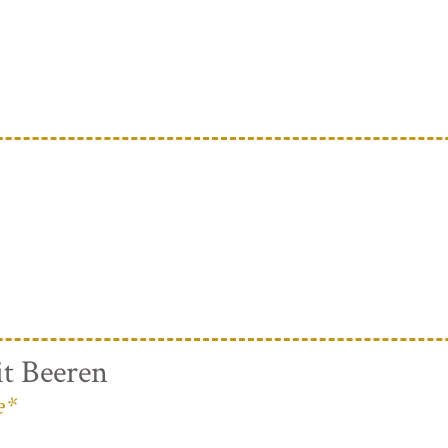
t Beeren
e*