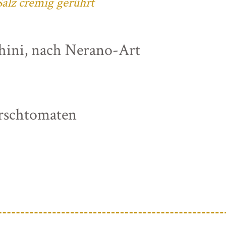
alz cremig gerührt
chini, nach Nerano-Art
irschtomaten