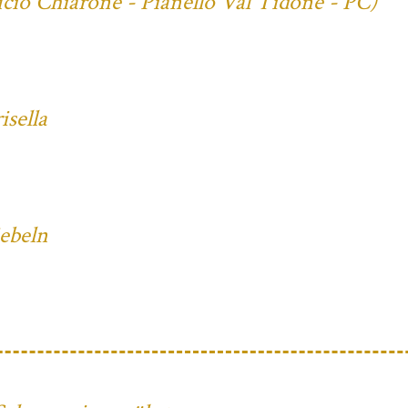
cio Chiarone - Pianello Val Tidone - PC)
sella
iebeln